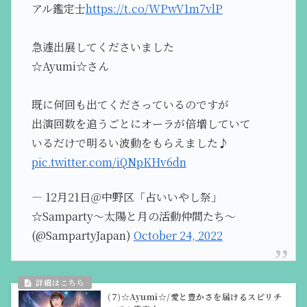
アル鑑定士
https://t.co/WPwV1m7vlP
急遽出展してくださいました
☆Ayumi☆さん
既に何回も出てくださっているのですが
出演回数を追うごとにオーラが倍増していて
いるだけで明るい波動をもらえました♪
pic.twitter.com/iQNpKHv6dn
— 12月21日＠中野区「占いいやし祭」
☆Samparty～太陽と月の活動仲間たち～
(@SampartyJapan)
October 24, 2022
(7)☆Ayumi☆/愛と豊かさを届けるスピリチ