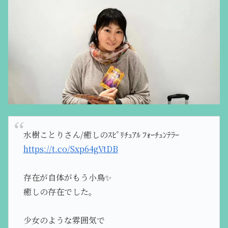
水樹ことりさん/癒しのｽﾋﾟﾘﾁｭｱﾙ ﾌｫｰﾁｭﾝﾃﾗｰ
https://t.co/Sxp64gVtDB
存在が自体がもう小鳥✨
癒しの存在でした。
少女のような雰囲気で