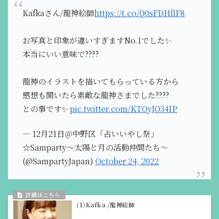
Kafkaさん/龍神絵師
https://t.co/Q0sFDHllF8
お写真と印象が違いすぎますNo.1でした✨
本当にいい意味で????
龍神のイラストを描いてもらっている方から
感想も聞いたら素敵な龍神さまでした????
との事です✨
pic.twitter.com/KTOyJO34IP
— 12月21日＠中野区「占いいやし祭」
☆Samparty～太陽と月の活動仲間たち～
(@SampartyJapan)
October 24, 2022
(1)Kafka /龍神絵師