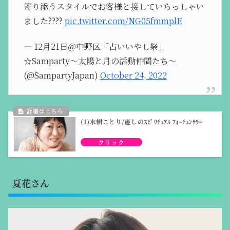
寄り添うスタイルでお客様と接していらっしゃい
ました????
pic.twitter.com/NG05fmmplE
— 12月21日＠中野区「占いいやし祭」
☆Samparty～太陽と月の活動仲間たち～
(@SampartyJapan)
October 24, 2022
(1)水樹ことり/癒しのｽﾋﾟﾘﾁｭｱﾙ ﾌｫｰﾁｭﾝﾃﾗｰ
夏花さん