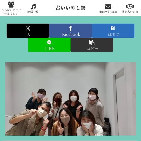
占いいやし祭りへの出展はこちらから
占いいやし祭
うらないセラピ
配信一覧
事前予約/詳細
神楽占いの坂
ーまるしぇ
X
Facebook
はてブ
LINE
コピー