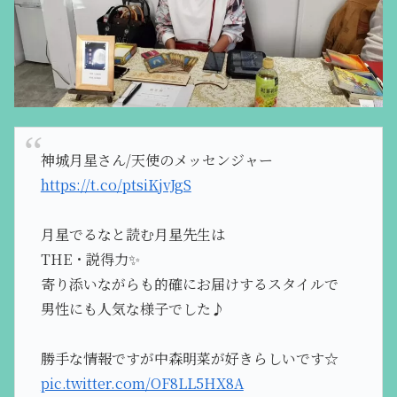
神城月星さん/天使のメッセンジャー
https://t.co/ptsiKjvJgS
月星でるなと読む月星先生は
THE・説得力✨
寄り添いながらも的確にお届けするスタイルで
男性にも人気な様子でした♪
勝手な情報ですが中森明菜が好きらしいです☆
pic.twitter.com/OF8LL5HX8A