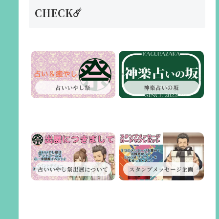
CHECK☄️
占いいやし祭
神楽占いの坂
占いいやし祭出展について
スタンプメッセージ企画