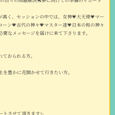
高く、セッションの中では、女神💗大天使💗マー
ニコーン💗古代の神々💗マスター達💗日本の和の神々
必要なメッセージを届けに来て下さります。
。
れておられる方。
人生を豊かに花開かせて行きたい方。
ートさせて頂きます✨