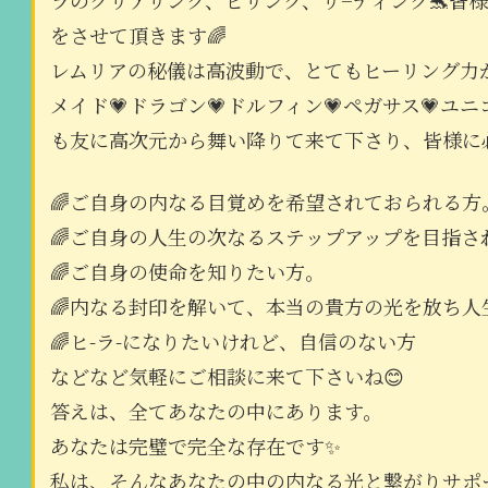
をさせて頂きます🌈
レムリアの秘儀は高波動で、とてもヒーリング力が
メイド💗ドラゴン💗ドルフィン💗ペガサス💗ユ
も友に高次元から舞い降りて来て下さり、皆様に
🌈ご自身の内なる目覚めを希望されておられる方
🌈ご自身の人生の次なるステップアップを目指さ
🌈ご自身の使命を知りたい方。
🌈内なる封印を解いて、本当の貴方の光を放ち
🌈ヒ-ラ-になりたいけれど、自信のない方
などなど気軽にご相談に来て下さいね😊
答えは、全てあなたの中にあります。
あなたは完璧で完全な存在です✨
私は、そんなあなたの中の内なる光と繋がりサポ