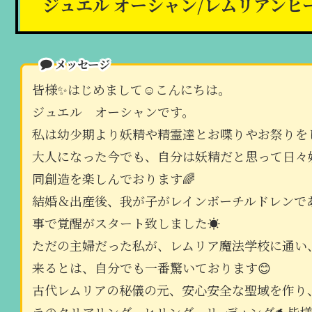
ジュエル オーシャン/レムリアン
メッセージ
皆様✨はじめまして☺こんにちは。
ジュエル オーシャンです。
私は幼少期より妖精や精霊達とお喋りやお祭りを
大人になった今でも、自分は妖精だと思って日々
同創造を楽しんでおります🌈
結婚＆出産後、我が子がレインボーチルドレンで
事で覚醒がスタート致しました☀
ただの主婦だった私が、レムリア魔法学校に通い
来るとは、自分でも一番驚いております😊
古代レムリアの秘儀の元、安心安全な聖域を作り、
ラのクリアリング、ヒリング、リ−ディング🐬皆