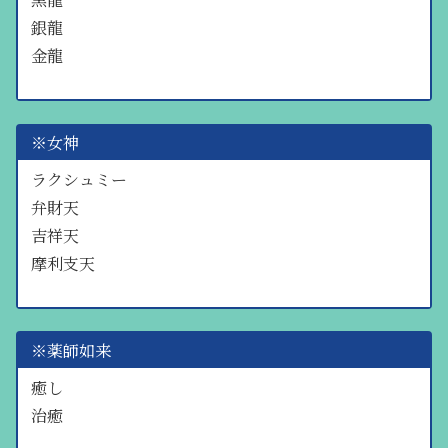
銀龍
金龍
※女神
ラクシュミー
弁財天
吉祥天
摩利支天
※薬師如来
癒し
治癒