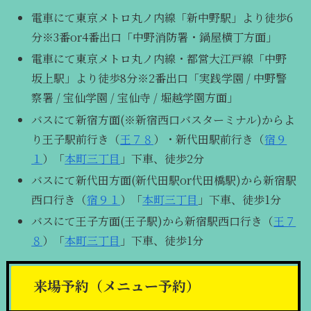
電車にて東京メトロ丸ノ内線「新中野駅」より徒歩6
分※3番or4番出口「中野消防署・鍋屋横丁方面」
電車にて東京メトロ丸ノ内線・都営大江戸線「中野
坂上駅」より徒歩8分※2番出口「実践学園 / 中野警
察署 / 宝仙学園 / 宝仙寺 / 堀越学園方面」
バスにて新宿方面(※新宿西口バスターミナル)からよ
り王子駅前行き（
王７８
）・新代田駅前行き（
宿９
１
）「
本町三丁目
」下車、徒歩2分
バスにて新代田方面(新代田駅or代田橋駅)から新宿駅
西口行き（
宿９１
）「
本町三丁目
」下車、徒歩1分
バスにて王子方面(王子駅)から新宿駅西口行き（
王７
８
）「
本町三丁目
」下車、徒歩1分
来場予約（メニュー予約）