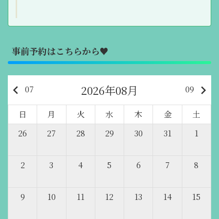
事前予約はこちらから♥
2026年08月
keyboard_arrow_left
keyboard_arrow_right
07
09
日
月
火
水
木
金
土
26
27
28
29
30
31
1
2
3
4
5
6
7
8
9
10
11
12
13
14
15