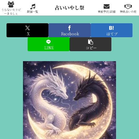
占いいやし祭りへの出展はこちらから
占いいやし祭
うらないセラピ
配信一覧
事前予約/詳細
神楽占いの坂
ーまるしぇ
X
Facebook
はてブ
LINE
コピー