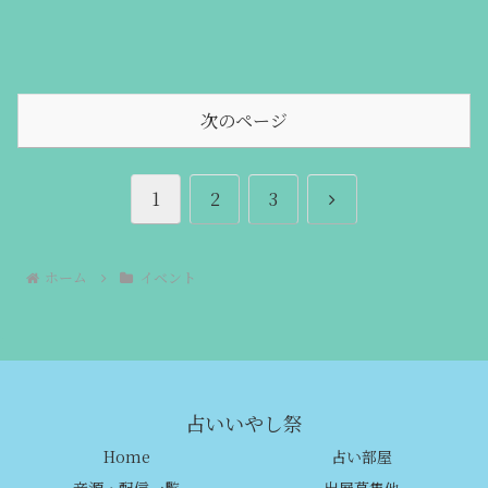
次のページ
次
1
2
3
へ
ホーム
イベント
占いいやし祭
Home
占い部屋
音源・配信一覧
出展募集他