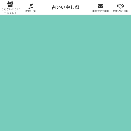
占いいやし祭りへの出展はこちらから
占いいやし祭
うらないセラピ
配信一覧
事前予約/詳細
神楽占いの坂
ーまるしぇ