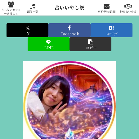
占いいやし祭りへの出展はこちらから
占いいやし祭
うらないセラピ
配信一覧
事前予約/詳細
神楽占いの坂
ーまるしぇ
X
Facebook
はてブ
LINE
コピー