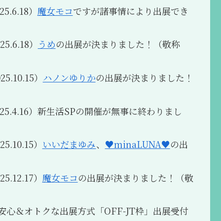
5.6.18）
魔女モコ
ですが諸事情により出展でき
5.6.18）
うめ
の出展が決まりました！（敬称
5.10.15）
ハノンゆりか
の出展が決まりました！
025.4.16）新生活SPの開催が無事に終わりまし
5.10.15）
いいだまゆみ
、
♥️minaLUNA♥️
の出
5.12.17）
魔女モコ
の出展が決まりました！（敬
でも安心＆オトクな出展方式「OFF-JT枠」出展受付