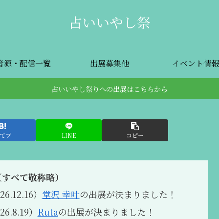
占いいやし祭
音源・配信一覧
出展募集他
イベント情報
占いいやし祭りへの出展はこちらから
てブ
LINE
コピー
（すべて敬称略）
6.12.16）
堂沢 幸叶
の出展が決まりました！
6.8.19）
Ruta
の出展が決まりました！