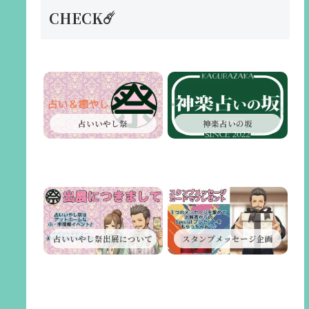
CHECK☄️
占いいやし祭
神楽占いの坂
占いいやし祭出展について
スタンプメッセージ企画