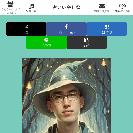
占いいやし祭りへの出展はこちらから
占いいやし祭
うらないセラピ
配信一覧
事前予約/詳細
神楽占いの坂
ーまるしぇ
X
Facebook
はてブ
LINE
コピー