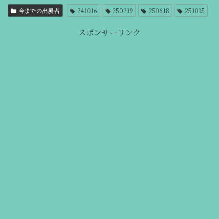
今までの出展者
241016
250219
250618
251015
スポンサーリンク