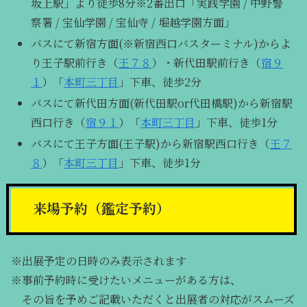
坂上駅」より徒歩8分※2番出口「実践学園 / 中野警
察署 / 宝仙学園 / 宝仙寺 / 堀越学園方面」
バスにて新宿方面(※新宿西口バスターミナル)からよ
り王子駅前行き（
王７８
）・新代田駅前行き（
宿９
１
）「
本町三丁目
」下車、徒歩2分
バスにて新代田方面(新代田駅or代田橋駅)から新宿駅
西口行き（
宿９１
）「
本町三丁目
」下車、徒歩1分
バスにて王子方面(王子駅)から新宿駅西口行き（
王７
８
）「
本町三丁目
」下車、徒歩1分
来場予約（鑑定予約）
※出展予定の日時のみ表示されます
※事前予約時に受けたいメニューがある方は、
その旨を予めご記載いただくと出展者の対応がスムーズ