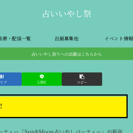
占いいやし祭
音源・配信一覧
出展募集他
イベント情報
占いいやし祭りへの出展はこちらから
てブ
LINE
コピー
!
ティー「Sun&Moon占いやしパーティー」が新年