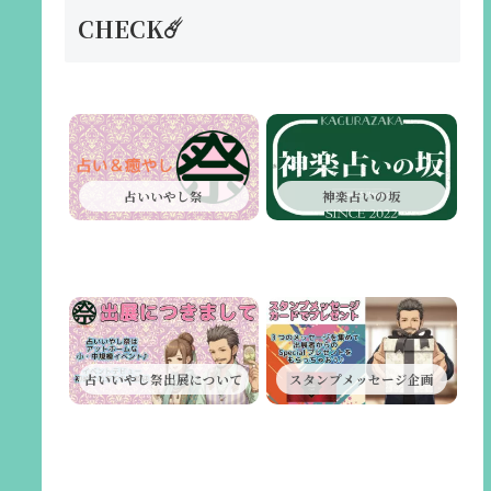
CHECK☄️
占いいやし祭
神楽占いの坂
占いいやし祭出展について
スタンプメッセージ企画