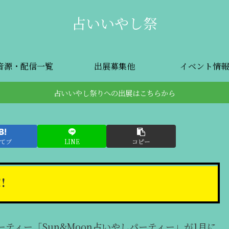
占いいやし祭
音源・配信一覧
出展募集他
イベント情報
占いいやし祭りへの出展はこちらから
てブ
LINE
コピー
!
ティー「Sun&Moon占いやしパーティー」が1月に