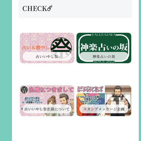
CHECK☄️
占いいやし祭
神楽占いの坂
占いいやし祭出展について
スタンプメッセージ企画