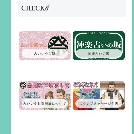
CHECK☄️
占いいやし祭
神楽占いの坂
占いいやし祭出展について
スタンプメッセージ企画