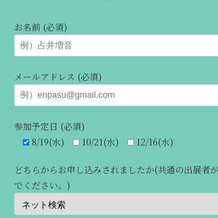
お名前 (必須)
メールアドレス (必須)
参加予定日 (必須)
8/19(水)
10/21(水)
12/16(水)
どちらからお申し込みされましたか(共通の出展者
でください。)