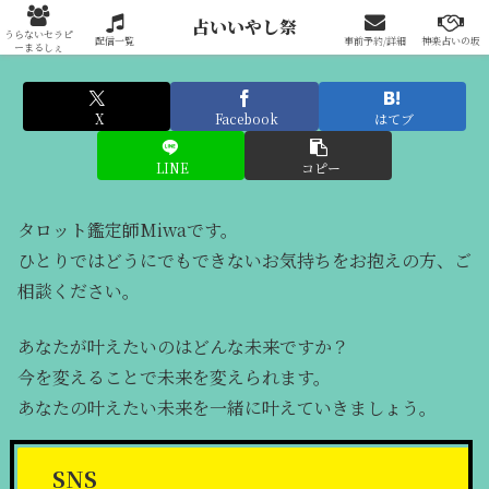
占いいやし祭りへの出展はこちらから
占いいやし祭
うらないセラピ
配信一覧
事前予約/詳細
神楽占いの坂
ーまるしぇ
X
Facebook
はてブ
LINE
コピー
タロット鑑定師Miwaです。
ひとりではどうにでもできないお気持ちをお抱えの方、ご
相談ください。
あなたが叶えたいのはどんな未来ですか？
今を変えることで未来を変えられます。
あなたの叶えたい未来を一緒に叶えていきましょう。
SNS